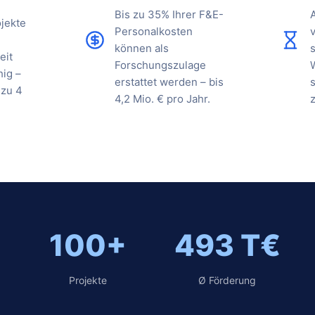
Bis zu 35% Ihrer F&E-
jekte
Personalkosten
können als
eit
Forschungszulage
hig –
erstattet werden – bis
s
 zu 4
4,2 Mio. € pro Jahr.
100+
493 T€
Projekte
Ø Förderung