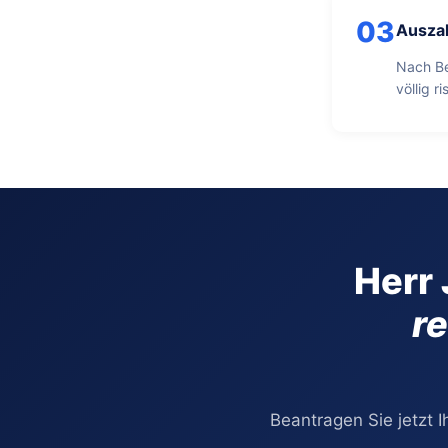
03
Ausza
Nach Be
völlig r
Herr 
re
Beantragen Sie jetzt I