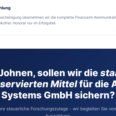
hlung
scheinigung übernehmen wir die komplette Finanzamt-Kommunikatio
isikofrei: Honorar nur im Erfolgsfall.
Johnen, sollen wir die
sta
servierten Mittel
für die 
Systems GmbH sichern?
hre steuerliche Forschungszulage - wir begleiten Sie vom
Auszahlung.