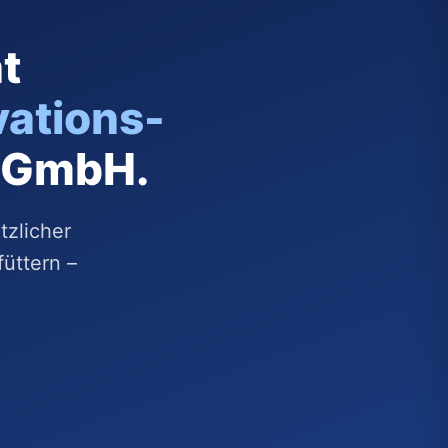
t
vations-
s GmbH.
tzlicher
füttern –