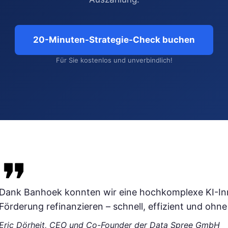
20-Minuten-Strategie-Check buchen
Für Sie kostenlos und unverbindlich!
Dank Banhoek konnten wir eine hochkomplexe KI-Inn
Förderung refinanzieren – schnell, effizient und ohne
Eric Dörheit, CEO und Co-Founder der Data Spree GmbH