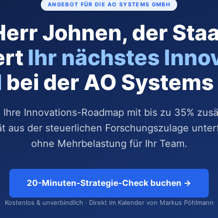
ANGEBOT FÜR DIE AO SYSTEMS GMBH
Herr Johnen, der Staa
ert
Ihr nächstes Inno
l
bei der AO System
 Ihre Innovations-Roadmap mit bis zu 35% zusä
ät aus der steuerlichen Forschungszulage unter
ohne Mehrbelastung für Ihr Team.
20-Minuten-Strategie-Check buchen →
Kostenlos & unverbindlich · Direkt im Kalender von Markus Pöhlmann