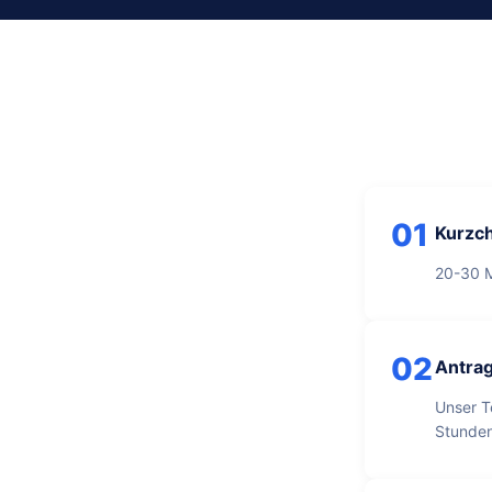
01
Kurzch
20-30 M
02
Antrag
Unser T
Stunde