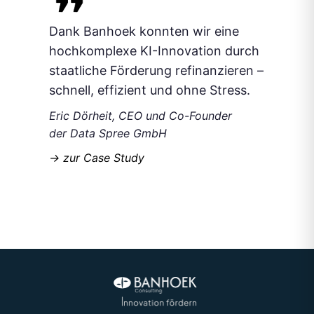
Dank Banhoek konnten wir eine
hochkomplexe KI-Innovation durch
staatliche Förderung refinanzieren –
schnell, effizient und ohne Stress.
Eric Dörheit, CEO und Co-Founder
der Data Spree GmbH
-> zur Case Study
Slide 6 of 7.