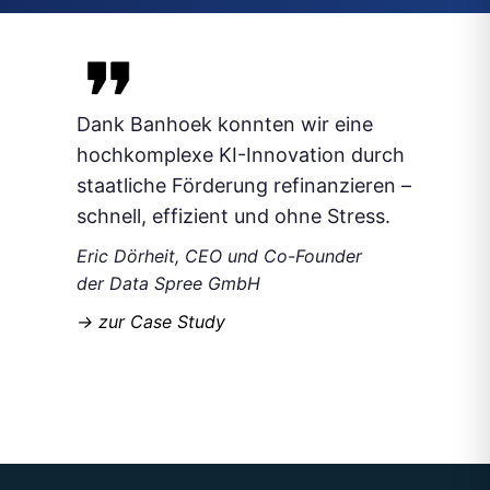
Dank Banhoek konnten wir eine
hochkomplexe KI-Innovation durch
staatliche Förderung refinanzieren –
schnell, effizient und ohne Stress.
Eric Dörheit, CEO und Co-Founder
der Data Spree GmbH
-> zur Case Study
Slide 6 of 7.