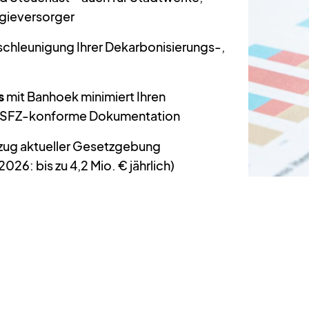
rgieversorger
schleunigung Ihrer Dekarbonisierungs-,
s
mit Banhoek minimiert Ihren
t BSFZ-konforme Dokumentation
zug aktueller Gesetzgebung
6: bis zu 4,2 Mio. € jährlich)