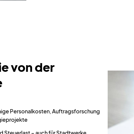
ie von der
e
hige Personalkosten, Auftragsforschung
gieprojekte
 Steuerlast – auch für Stadtwerke,