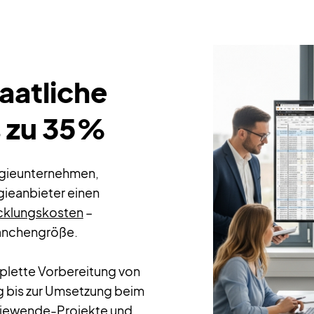
taatliche
s zu 35%
rgieunternehmen,
gieanbieter einen
icklungskosten
–
Branchengröße.
lette Vorbereitung von
g bis zur Umsetzung beim
rgiewende-Projekte und