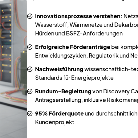
Innovationsprozesse verstehen:
Netza
Wasserstoff, Wärmenetze und Dekarboni
Hürden und BSFZ-Anforderungen
Erfolgreiche Förderanträge
bei kompl
Entwicklungszyklen, Regulatorik und Ne
Nachweisführung
wissenschaftlich-t
Standards für Energieprojekte
Rundum-Begleitung
von Discovery Ca
Antragserstellung, inklusive Risikoman
95% Förderquote
und durchschnittlic
Kundenprojekt