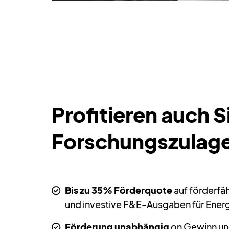
Profitieren auch S
Forschungszulag
Bis zu 35% Förderquote
auf förderfä
und investive F&E-Ausgaben für Ener
Förderung unabhängig
on Gewinn und