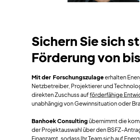
Slide 2 of 7.
Sichern Sie sich s
Förderung von bi
Mit der Forschungszulage
erhalten Ene
Netzbetreiber, Projektierer und Technolo
direkten Zuschuss auf
förderfähige Entw
unabhängig von Gewinnsituation oder 
Banhoek Consulting
übernimmt die komp
der Projektauswahl über den BSFZ-Antra
Finanzamt, sodass Ihr Team sich auf Ene