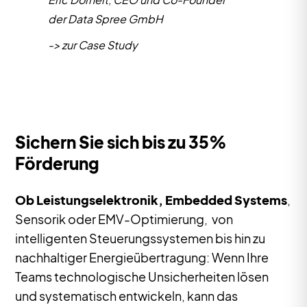
-> zur Case Study
Slide 7 of 7.
Sichern Sie sich bis zu 35%
Förderung
Ob Leistungselektronik, Embedded Systems
,
Sensorik oder EMV-Optimierung, von
intelligenten Steuerungssystemen bis hin zu
nachhaltiger Energieübertragung: Wenn Ihre
Teams technologische Unsicherheiten lösen
und systematisch entwickeln, kann das